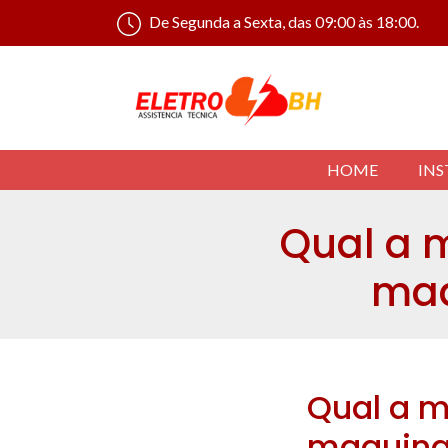
De Segunda a Sexta, das 09:00 às 18:00.
HOME
INS
Qual a 
maq
Qual a m
maquina