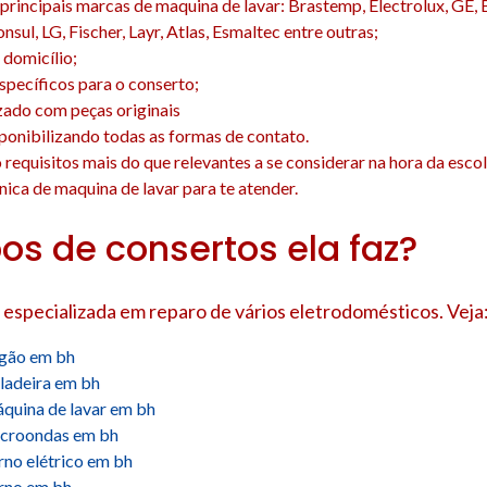
principais marcas de maquina de lavar: Brastemp, Electrolux, GE,
nsul, LG, Fischer, Layr, Atlas, Esmaltec entre outras;
domicílio;
específicos para o conserto;
zado com peças originais
isponibilizando todas as formas de contato.
o requisitos mais do que relevantes a se considerar na hora da esco
nica de maquina de lavar para te atender.
pos de consertos ela faz?
 especializada em reparo de vários eletrodomésticos. Veja
ogão em bh
ladeira em bh
quina de lavar em bh
icroondas em bh
rno elétrico em bh
orno em bh