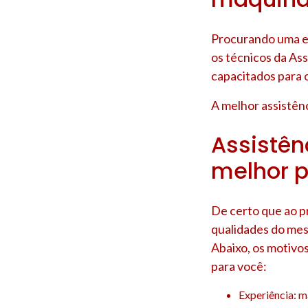
Procurando uma em
os técnicos da As
capacitados para o
A melhor assistênc
Assistênc
melhor p
De certo que ao p
qualidades do mes
Abaixo, os motivo
para você:
Experiência: m