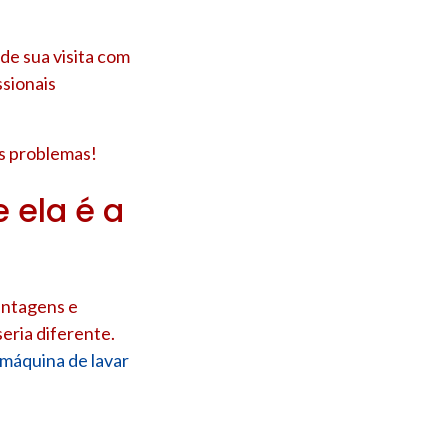
e sua visita com
ssionais
us problemas!
 ela é a
antagens e
eria diferente.
máquina de lavar