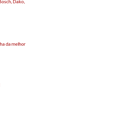
 Bosch, Dako,
lha da melhor
: