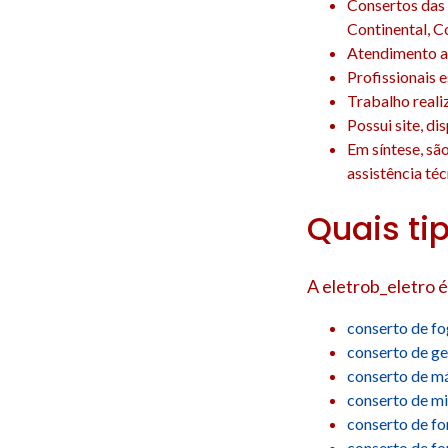
Consertos das 
Continental, Co
Atendimento a 
Profissionais 
Trabalho reali
Possui site, d
Em síntese, sã
assistência téc
Quais ti
A eletrob_eletro é
conserto de f
conserto de ge
conserto de má
conserto de m
conserto de fo
conserto de f