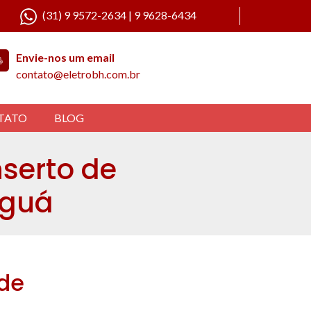
(31) 9 9572-2634 | 9 9628-6434
Envie-nos um email
contato@eletrobh.com.br
TATO
BLOG
serto de
aguá
 de