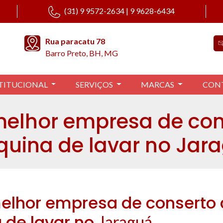
(31) 9 9572-2634 | 9 9628-6434
Rua paracatu 78
Barro Preto, BH, MG
TITUCIONAL
SERVIÇOS
MARCAS
CON
melhor empresa de con
uina de lavar no Jar
elhor empresa de conserto
 de lavar no
Jaraguá