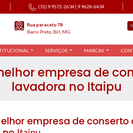
(31) 9 9572-2634 | 9 9628-6434
Rua paracatu 78
Barro Preto, BH, MG
TITUCIONAL
SERVIÇOS
MARCAS
CON
melhor empresa de con
lavadora no Itaipu
elhor empresa de conserto
a no
Itaipu