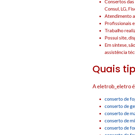
Consertos das 
Consul, LG, Fis
Atendimento a 
Profissionais 
Trabalho reali
Possui site, d
Em síntese, sã
assistência téc
Quais ti
A eletrob_eletro é
conserto de f
conserto de ge
conserto de má
conserto de m
conserto de fo
conserto de f