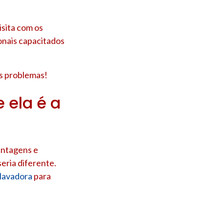
sita com os
onais capacitados
us problemas!
 ela é a
antagens e
eria diferente.
 lavadora
para