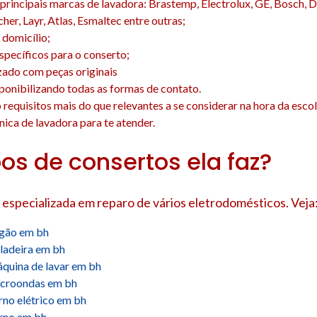
principais marcas de lavadora: Brastemp, Electrolux, GE, Bosch, D
cher, Layr, Atlas, Esmaltec entre outras;
domicílio;
específicos para o conserto;
zado com peças originais
isponibilizando todas as formas de contato.
o requisitos mais do que relevantes a se considerar na hora da esco
nica de lavadora para te atender.
pos de consertos ela faz?
 especializada em reparo de vários eletrodomésticos. Veja
ogão em bh
ladeira em bh
quina de lavar em bh
icroondas em bh
rno elétrico em bh
orno em bh