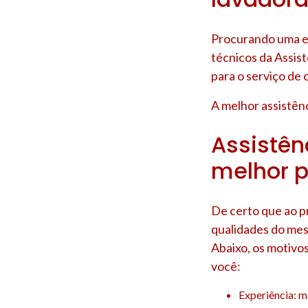
Procurando uma em
técnicos da Assis
para o serviço de 
A melhor assistênc
Assistênc
melhor p
De certo que ao p
qualidades do mes
Abaixo, os motivo
você:
Experiência: m