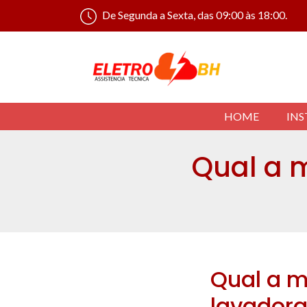
De Segunda a Sexta, das 09:00 às 18:00.
HOME
INS
Qual a 
Qual a m
lavador