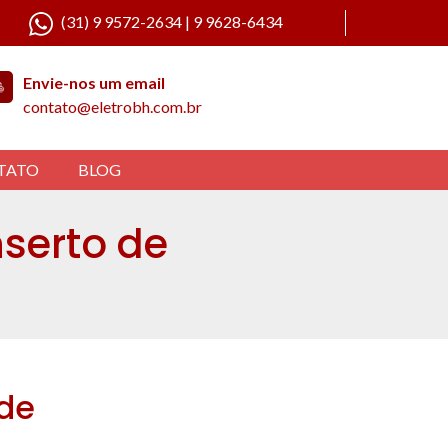
(31) 9 9572-2634 | 9 9628-6434
Envie-nos um email
contato@eletrobh.com.br
TATO
BLOG
serto de
 de