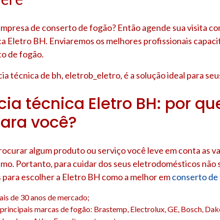
presa de conserto de fogão? Então agende sua visita co
ca Eletro BH. Enviaremos os melhores profissionais capaci
to de fogão.
ia técnica de bh, eletrob_eletro, é a solução ideal para se
ia técnica Eletro BH: por que
ara você?
rocurar algum produto ou serviço você leve em conta as v
mo. Portanto, para cuidar dos seus eletrodomésticos não s
s para escolher a Eletro BH como a melhor em
conserto de
ais de 30 anos de mercado;
principais marcas de fogão: Brastemp, Electrolux, GE, Bosch, Dako