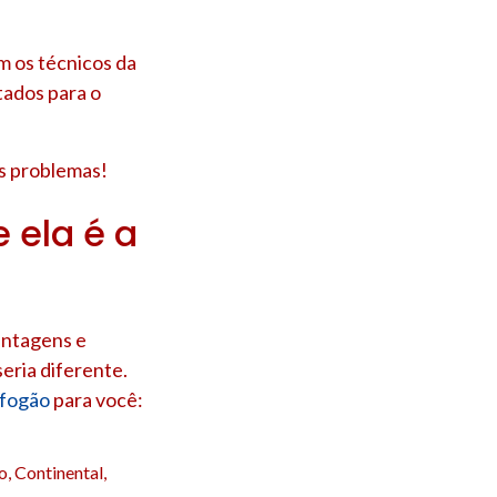
m os técnicos da
tados para o
us problemas!
 ela é a
antagens e
eria diferente.
 fogão
para você:
, Continental,