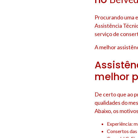
Procurando uma em
Assistência Técni
serviço de conser
A melhor assistênc
Assistênc
melhor p
De certo que ao p
qualidades do mes
Abaixo, os motivo
Experiência: m
Consertos das 