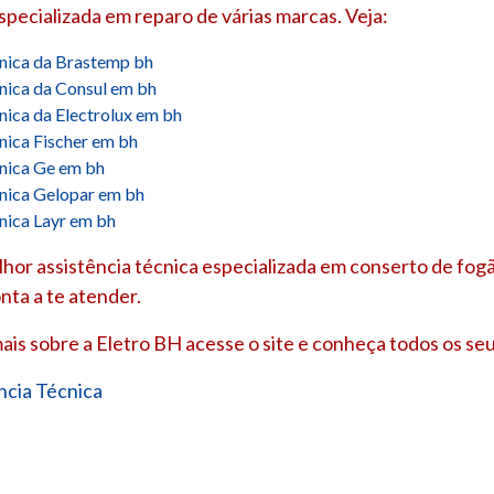
especializada em reparo de várias marcas. Veja:
cnica da Brastemp bh
cnica da Consul em bh
cnica da Electrolux em bh
cnica Fischer em bh
cnica Ge em bh
cnica Gelopar em bh
cnica Layr em bh
hor assistência técnica especializada em conserto de fogã
nta a te atender.
ais sobre a Eletro BH acesse o site e conheça todos os seu
ncia Técnica