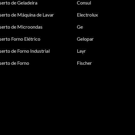
erto de Geladeira
Consul
erto de Máquina de Lavar
Electrolux
serto de Microondas
Ge
erto Forno Elétrico
Gelopar
erto de Forno Industrial
Layr
erto de Forno
Fischer