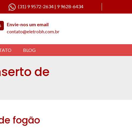
(31) 9 9572-2634 | 9 9628-6434
Envie-nos um email
contato@eletrobh.com.br
TATO
BLOG
serto de
de fogão