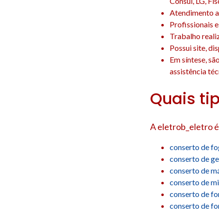
Consul, LG, Fis
Atendimento a 
Profissionais 
Trabalho reali
Possui site, d
Em síntese, sã
assistência téc
Quais ti
A eletrob_eletro é
conserto de f
conserto de ge
conserto de má
conserto de m
conserto de fo
conserto de f