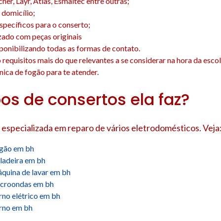
cher, Layr, Atlas, Esmaltec entre outras;
domicílio;
específicos para o conserto;
zado com peças originais
isponibilizando todas as formas de contato.
o requisitos mais do que relevantes a se considerar na hora da esco
nica de fogão para te atender.
pos de consertos ela faz?
 especializada em reparo de vários eletrodomésticos. Veja
ogão em bh
ladeira em bh
quina de lavar em bh
icroondas em bh
rno elétrico em bh
orno em bh