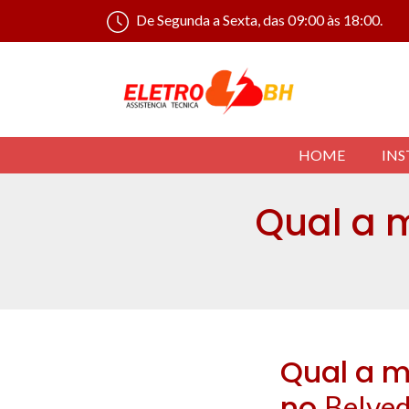
De Segunda a Sexta, das 09:00 às 18:00.
HOME
INS
Qual a 
Qual a m
no
Belve