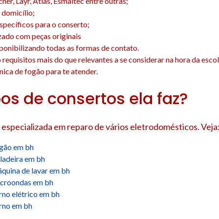
cher, Layr, Atlas, Esmaltec entre outras;
domicílio;
específicos para o conserto;
zado com peças originais
isponibilizando todas as formas de contato.
o requisitos mais do que relevantes a se considerar na hora da esco
nica de fogão para te atender.
pos de consertos ela faz?
 especializada em reparo de vários eletrodomésticos. Veja
ogão em bh
ladeira em bh
quina de lavar em bh
icroondas em bh
rno elétrico em bh
orno em bh