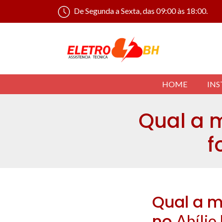
De Segunda a Sexta, das 09:00 às 18:00.
HOME
INS
Qual a 
f
Qual a m
no
Abílio