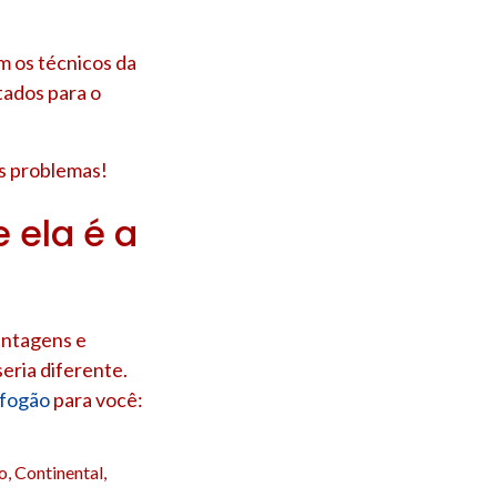
m os técnicos da
tados para o
us problemas!
 ela é a
antagens e
eria diferente.
 fogão
para você:
, Continental,