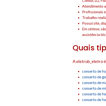
Consul, LG, Fis
Atendimento a 
Profissionais 
Trabalho reali
Possui site, d
Em síntese, sã
assistência téc
Quais ti
A eletrob_eletro é
conserto de f
conserto de ge
conserto de má
conserto de m
conserto de fo
conserto de f