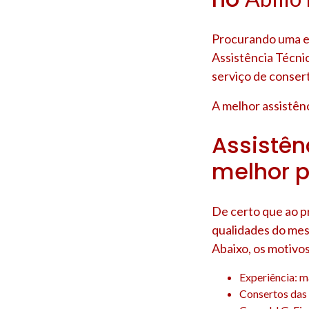
Procurando uma em
Assistência Técni
serviço de conser
A melhor assistênc
Assistênc
melhor p
De certo que ao p
qualidades do mes
Abaixo, os motivo
Experiência: m
Consertos das 