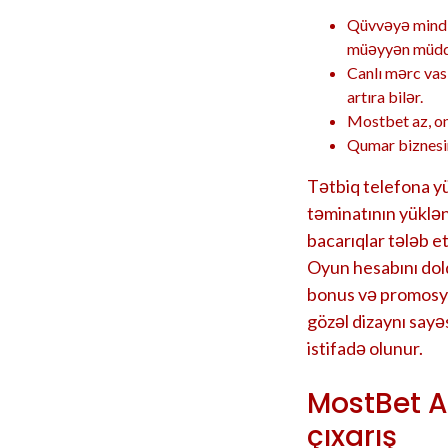
Qüvvəyə mindik
müəyyən müddət
Canlı mərc vas
artıra bilər.
Mostbet az, on
Qumar biznesin
Tətbiq telefona y
təminatının yüklən
bacarıqlar tələb e
Oyun hesabını dold
bonus və promosyon
gözəl dizaynı say
istifadə olunur.
MostBet A
çıxarış