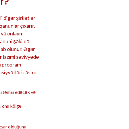
r?
i digər şirkətlər
anunlar çıxarır.
i və onlayn
 qanuni şəkildə
esab olunur. Əgər
r lazımi səviyyədə
 bu proqram
usiyyətləri rəsmi
ını təmin edəcək və
, onu kölgə
oxşar olduğunu