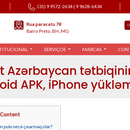
(31) 9 9572-2634 | 9 9628-6434
Rua paracatu 78
Barro Preto, BH, MG
TITUCIONAL
SERVIÇOS
MARCAS
CON
 Azərbaycan tətbiqini
oid APK, iPhone yüklə
Content
 pulu necə çıxarmaq olar?