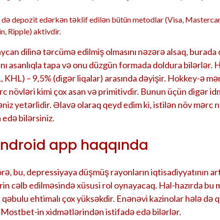
n də depozit edərkən təklif edilən bütün metodlar (Visa, Master
n, Ripple) aktivdir.
ycan dilinə tərcümə edilmiş olmasını nəzərə alsaq, burada
ı asanlıqla tapa və onu düzgün formada doldura bilərlər. 
 KHL) – 9,5% (digər liqalar) arasında dəyişir. Hokkey-ə mə
c növləri kimi çox asan və primitivdir. Bunun üçün digər i
məniz yetərlidir. Əlavə olaraq qeyd edim ki, istilən növ mər
edə bilərsiniz.
Android app haqqında
rə, bu, depressiyaya düşmüş rayonların iqtisadiyyatının ar
ərin cəlb edilməsində xüsusi rol oynayacaq. Hal-hazırda bu
nun qəbulu ehtimalı çox yüksəkdir. Enənəvi kazinolar hələ də
Mostbet-in xidmətlərindən istifadə edə bilərlər.