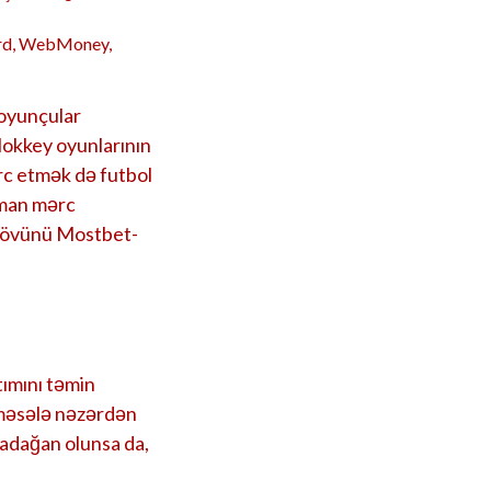
card, WebMoney,
 oyunçular
Hokkey oyunlarının
rc etmək də futbol
dman mərc
c növünü Mostbet-
tımını təmin
 məsələ nəzərdən
 qadağan olunsa da,