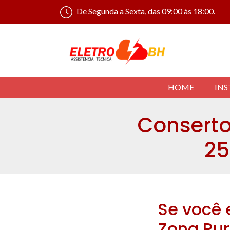
De Segunda a Sexta, das 09:00 às 18:00.
HOME
INS
Conserto 
25
Se você 
Zona Rur