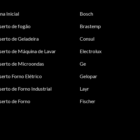
na Inicial
Bosch
serto de fogão
Brastemp
erto de Geladeira
Consul
erto de Máquina de Lavar
Electrolux
serto de Microondas
Ge
erto Forno Elétrico
Gelopar
erto de Forno Industrial
Layr
erto de Forno
Fischer