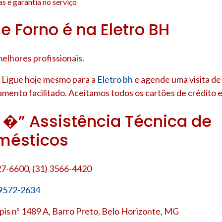
s e garantia no serviço
e Forno é na Eletro BH
elhores profissionais.
 Ligue hoje mesmo para a
Eletro bh
e agende uma visita de
amento facilitado. Aceitamos todos os cartões de crédito e
h �” Assistência Técnica de
mésticos
27-6600, (31) 3566-4420
 9572-2634
is nº 1489 A, Barro Preto, Belo Horizonte, MG