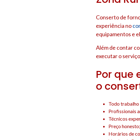
Conserto de forno
experiência no
co
equipamentos e e
Além de contar c
executar o serviço
Por que 
o conser
Todo trabalho 
Profissionais 
Técnicos experi
Preço honesto
Horários de co