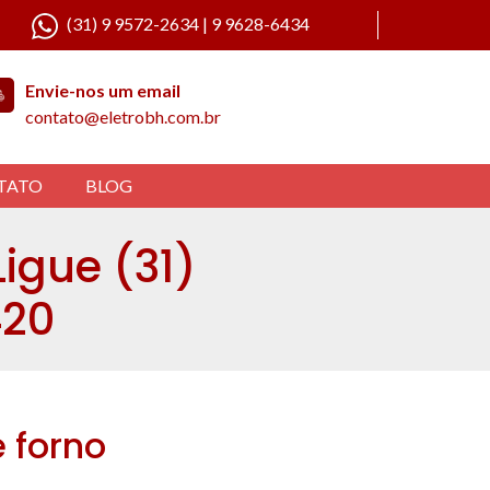
(31) 9 9572-2634 | 9 9628-6434
Envie-nos um email
contato@eletrobh.com.br
TATO
BLOG
Ligue (31)
420
 forno