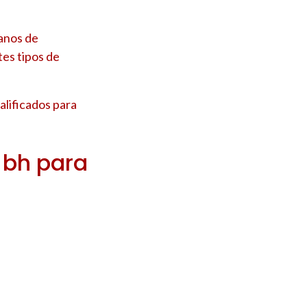
anos de
tes tipos de
lificados para
 bh para