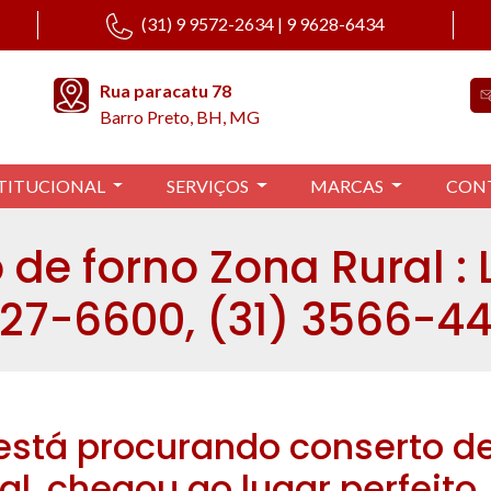
(31) 9 9572-2634 | 9 9628-6434
Rua paracatu 78
Barro Preto, BH, MG
TITUCIONAL
SERVIÇOS
MARCAS
CON
de forno Zona Rural : 
27-6600, (31) 3566-4
está procurando conserto de
al, chegou ao lugar perfeito.