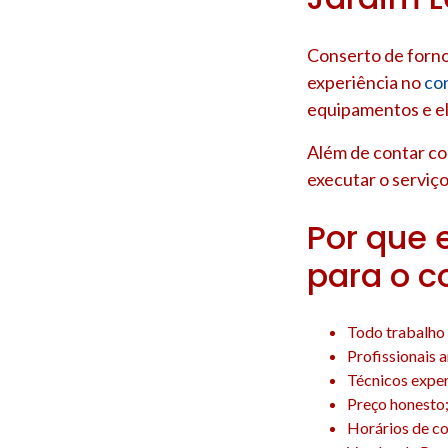
Conserto de forno
experiência no
co
equipamentos e e
Além de contar c
executar o serviço
Por que 
para o c
Todo trabalho 
Profissionais 
Técnicos experi
Preço honesto
Horários de co