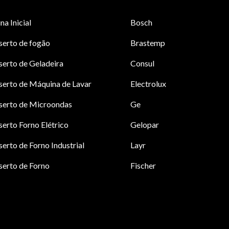
na Inicial
Bosch
serto de fogão
Brastemp
erto de Geladeira
Consul
erto de Máquina de Lavar
Electrolux
serto de Microondas
Ge
erto Forno Elétrico
Gelopar
erto de Forno Industrial
Layr
erto de Forno
Fischer