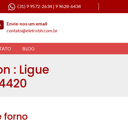
(31) 9 9572-2634 | 9 9628-6434
Envie-nos um email
contato@eletrobh.com.br
TATO
BLOG
n : Ligue
-4420
 forno
.