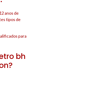
12 anos de
tes tipos de
lificados para
etro bh
lon?