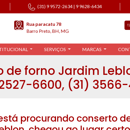
(31) 9 9572-2634 | 9 9628-6434
Rua paracatu 78
Barro Preto, BH, MG
TITUCIONAL
SERVIÇOS
MARCAS
CON
 de forno Jardim Leblo
 2527-6600, (31) 3566
está procurando conserto de
eblon, chegou ao lugar certo