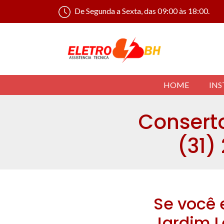
De Segunda a Sexta, das 09:00 às 18:00.
HOME
INS
Conserto
(31)
Se você 
Jardim L