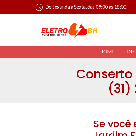
De Segunda a Sexta, das 09:00 às 18:00.
HOME
INS
Conserto d
(31)
Se você 
Jardim Fi