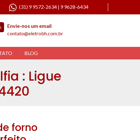
(31) 9 9572-2634 | 9 9628-6434
Envie-nos um email
contato@eletrobh.com.br
TATO
BLOG
fia : Ligue
-4420
de forno
feito.