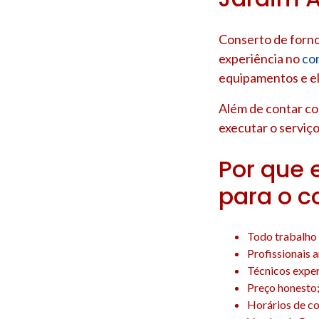
Conserto de forno
experiência no
co
equipamentos e e
Além de contar c
executar o serviço
Por que 
para o c
Todo trabalho 
Profissionais 
Técnicos experi
Preço honesto
Horários de co