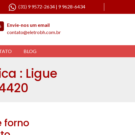
(31) 9 9572-2634 | 9 9628-6434
Envie-nos um email
contato@eletrobh.com.br
TATO
BLOG
ca : Ligue
-4420
 forno
to.