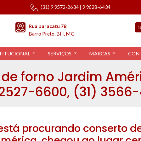
(31) 9 9572-2634 | 9 9628-6434
Rua paracatu 78
Barro Preto, BH, MG
TITUCIONAL
SERVIÇOS
MARCAS
CON
de forno Jardim Améri
 2527-6600, (31) 3566
está procurando conserto de
mérica, chegou ao lugar cer