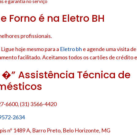
s e garantia no serviço
e Forno é na Eletro BH
elhores profissionais.
 Ligue hoje mesmo para a
Eletro bh
e agende uma visita de
amento facilitado. Aceitamos todos os cartões de crédito e
h �” Assistência Técnica de
mésticos
27-6600, (31) 3566-4420
 9572-2634
is nº 1489 A, Barro Preto, Belo Horizonte, MG