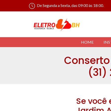
De Segunda a Sexta, das 09:00 às 18:00.
HOME
INS
Conserto 
(31)
Se você 
Jardim A