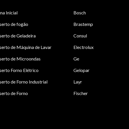
na Inicial
Bosch
serto de fogão
Brastemp
erto de Geladeira
Consul
erto de Máquina de Lavar
Electrolux
serto de Microondas
Ge
erto Forno Elétrico
Gelopar
erto de Forno Industrial
Layr
erto de Forno
Fischer