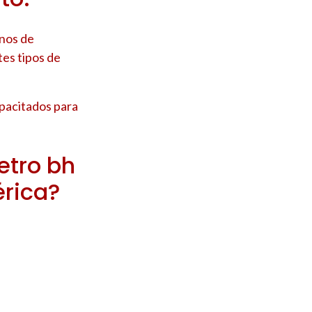
anos de
tes tipos de
pacitados para
etro bh
érica?