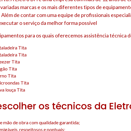
 variadas marcas e os mais diferentes tipos de equipament
 Além de contar com uma equipe de profissionais especial
executar o serviço da melhor forma possível
uipamentos para os quais oferecemos assistência técnica d
taladeira Tita
taladeira Tita
eezer Tita
ogão Tita
rno Tita
icroondas Tita
va louça Tita
escolher os técnicos da Elet
e mão de obra com qualidade garantida;
amigáveis, respeitosos e pontuais;