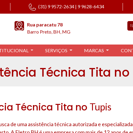
(31) 9 9572-2634 | 9 9628-6434
Rua paracatu 78
Barro Preto, BH, MG
TITUCIONAL
SERVIÇOS
MARCAS
CON
tência Técnica Tita no
cia Técnica Tita no
Tupis
sca de uma assistência técnica autorizada e especializada
erto. A Eletro BH é uma empresa com mais de 12 anos de e