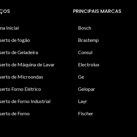
IÇOS
PRINCIPAIS MARCAS
na Inicial
Bosch
serto de fogão
Brastemp
erto de Geladeira
Consul
erto de Máquina de Lavar
Electrolux
serto de Microondas
Ge
erto Forno Elétrico
Gelopar
erto de Forno Industrial
Layr
erto de Forno
Fischer