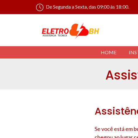
De Segunda a Sexta, das 09:00 às 18:00.
HOME
INS
Assis
Assistên
Se você está em bu
chegou ao lugar c