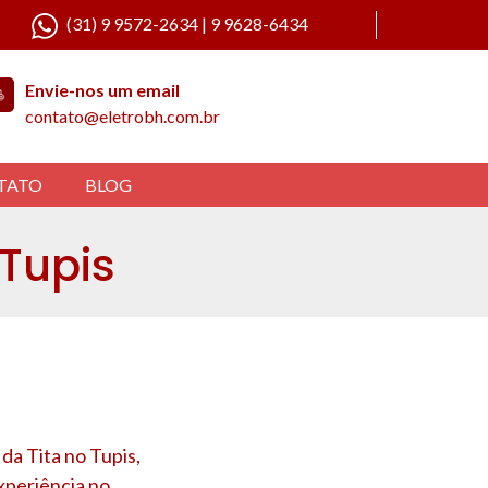
(31) 9 9572-2634 | 9 9628-6434
Envie-nos um email
contato@eletrobh.com.br
TATO
BLOG
 Tupis
 da Tita no
Tupis
,
xperiência no