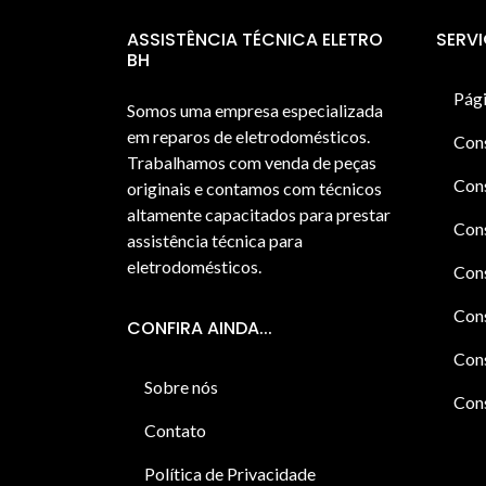
ASSISTÊNCIA TÉCNICA ELETRO
SERV
BH
Pági
Somos uma empresa especializada
em reparos de eletrodomésticos.
Con
Trabalhamos com venda de peças
Cons
originais e contamos com técnicos
altamente capacitados para prestar
Cons
assistência técnica para
eletrodomésticos.
Con
Cons
CONFIRA AINDA...
Cons
Sobre nós
Cons
Contato
Política de Privacidade