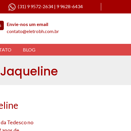
(31) 9 9572-2634 | 9 9628-6434
Envie-nos um email
contato@eletrobh.com.br
TATO
BLOG
 Jaqueline
eline
a da Tedesco no
2 anos de