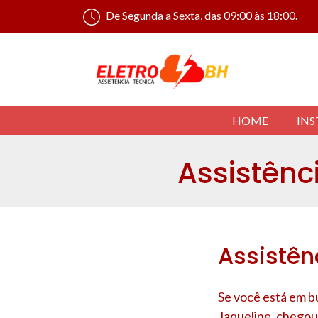
De Segunda a Sexta, das 09:00 às 18:00.
HOME
INS
Assistênc
Assistên
Se você está em b
Jaqueline
, chegou