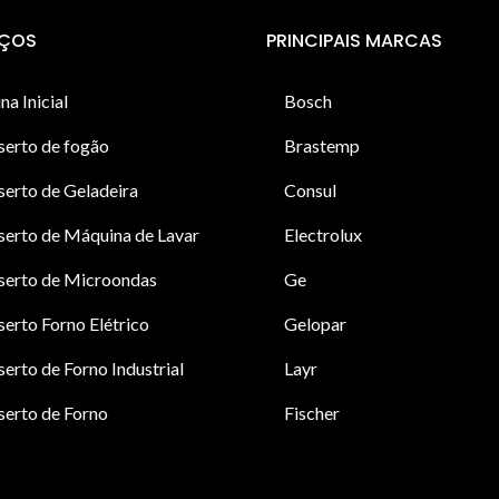
IÇOS
PRINCIPAIS MARCAS
na Inicial
Bosch
serto de fogão
Brastemp
erto de Geladeira
Consul
erto de Máquina de Lavar
Electrolux
serto de Microondas
Ge
erto Forno Elétrico
Gelopar
erto de Forno Industrial
Layr
erto de Forno
Fischer