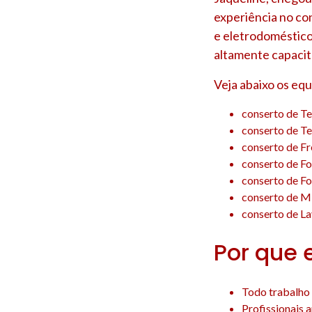
experiência no co
e eletrodoméstico
altamente capacit
Veja abaixo os eq
conserto de T
conserto de T
conserto de F
conserto de F
conserto de F
conserto de M
conserto de La
Por que 
Todo trabalho 
Profissionais 