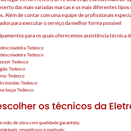
nserto das mais variadas marcas e os mais diferentes tipo
s. Além de contar com uma equipe de profissionais especia
ados para executar o serviço da melhor forma possível
uipamentos para os quais oferecemos assistência técnica d
edescoladeira Tedesco
edescoladeira Tedesco
reezer Tedesco
ogão Tedesco
orno Tedesco
icroondas Tedesco
va louça Tedesco
escolher os técnicos da Elet
e mão de obra com qualidade garantida;
amigáveis, respeitosos e pontuais;