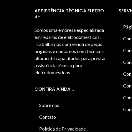
ASSISTÊNCIA TÉCNICA ELETRO
SERV
BH
Pági
Somos uma empresa especializada
em reparos de eletrodomésticos.
Con
Trabalhamos com venda de peças
Cons
originais e contamos com técnicos
altamente capacitados para prestar
Cons
assistência técnica para
eletrodomésticos.
Con
Cons
CONFIRA AINDA...
Cons
Sobre nós
Cons
Contato
Política de Privacidade