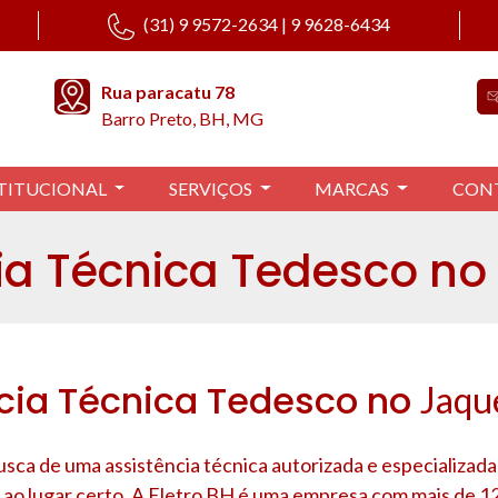
(31) 9 9572-2634 | 9 9628-6434
Rua paracatu 78
Barro Preto, BH, MG
TITUCIONAL
SERVIÇOS
MARCAS
CON
ia Técnica Tedesco no
cia Técnica Tedesco no
Jaqu
usca de uma assistência técnica autorizada e especializad
 ao lugar certo. A Eletro BH é uma empresa com mais de 1