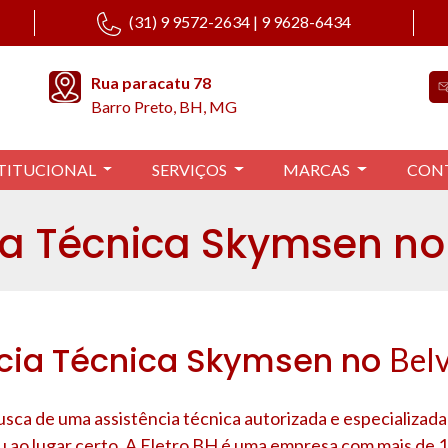
(31) 9 9572-2634 | 9 9628-6434
Rua paracatu 78
Barro Preto, BH, MG
TITUCIONAL
SERVIÇOS
MARCAS
CON
ia Técnica Skymsen no
ncia Técnica Skymsen no
Bel
usca de uma assistência técnica autorizada e especializad
u ao lugar certo. A Eletro BH é uma empresa com mais de 