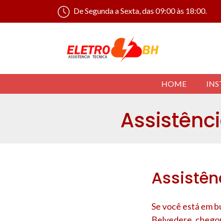
De Segunda a Sexta, das 09:00 às 18:00.
HOME
INS
Assistênc
Assistê
Se você está em b
Belvedere
, chego