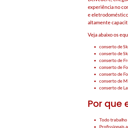
experiência no co
e eletrodoméstico
altamente capacit
Veja abaixo os eq
conserto de S
conserto de S
conserto de F
conserto de F
conserto de F
conserto de M
conserto de L
Por que 
Todo trabalho 
Profissionais 