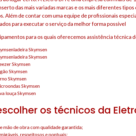
nserto das mais variadas marcas e os mais diferentes tipo
s. Além de contar com uma equipe de profissionais especia
ados para executar o serviço da melhor forma possível
uipamentos para os quais oferecemos assistência técnica d
kymsenladeira Skymsen
kymsenladeira Skymsen
reezer Skymsen
ogão Skymsen
orno Skymsen
icroondas Skymsen
ava louça Skymsen
escolher os técnicos da Elet
e mão de obra com qualidade garantida;
amigáveis, respeitosos e pontuais;