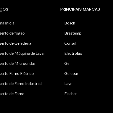
IÇOS
PRINCIPAIS MARCAS
na Inicial
Bosch
serto de fogão
Brastemp
erto de Geladeira
Consul
erto de Máquina de Lavar
Electrolux
serto de Microondas
Ge
erto Forno Elétrico
Gelopar
erto de Forno Industrial
Layr
erto de Forno
Fischer