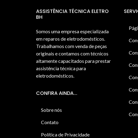
ASSISTÊNCIA TÉCNICA ELETRO
SERV
BH
Pági
Somos uma empresa especializada
em reparos de eletrodomésticos.
Con
Trabalhamos com venda de peças
Cons
originais e contamos com técnicos
altamente capacitados para prestar
Cons
assistência técnica para
eletrodomésticos.
Con
Cons
CONFIRA AINDA...
Cons
Sobre nós
Cons
Contato
Política de Privacidade