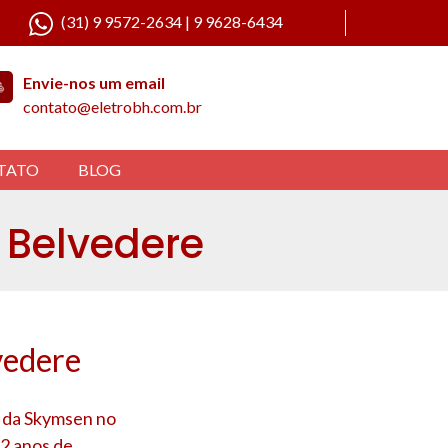
(31) 9 9572-2634 | 9 9628-6434
Envie-nos um email
contato@eletrobh.com.br
TATO
BLOG
 Belvedere
vedere
a da Skymsen no
12 anos de