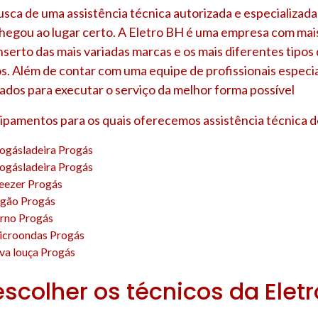
usca de uma assistência técnica autorizada e especializada
chegou ao lugar certo. A Eletro BH é uma empresa com mai
nserto das mais variadas marcas e os mais diferentes tipo
s. Além de contar com uma equipe de profissionais especia
ados para executar o serviço da melhor forma possível
uipamentos para os quais oferecemos assistência técnica d
rogásladeira Progás
rogásladeira Progás
reezer Progás
ogão Progás
orno Progás
icroondas Progás
va louça Progás
escolher os técnicos da Elet