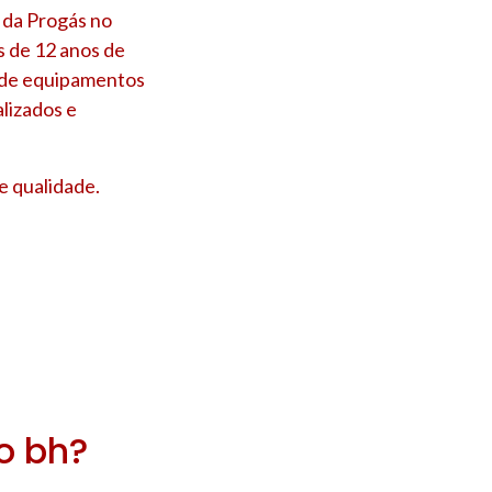
 da Progás no
s de 12 anos de
s de equipamentos
lizados e
e qualidade.
ro bh?