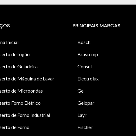
IÇOS
PRINCIPAIS MARCAS
na Inicial
Bosch
serto de fogão
Brastemp
erto de Geladeira
Consul
erto de Máquina de Lavar
Electrolux
serto de Microondas
Ge
erto Forno Elétrico
Gelopar
erto de Forno Industrial
Layr
erto de Forno
Fischer