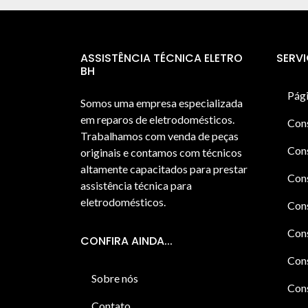
ASSISTÊNCIA TÉCNICA ELETRO
SERV
BH
Pági
Somos uma empresa especializada
em reparos de eletrodomésticos.
Con
Trabalhamos com venda de peças
Cons
originais e contamos com técnicos
altamente capacitados para prestar
Cons
assistência técnica para
eletrodomésticos.
Con
Cons
CONFIRA AINDA...
Cons
Sobre nós
Cons
Contato