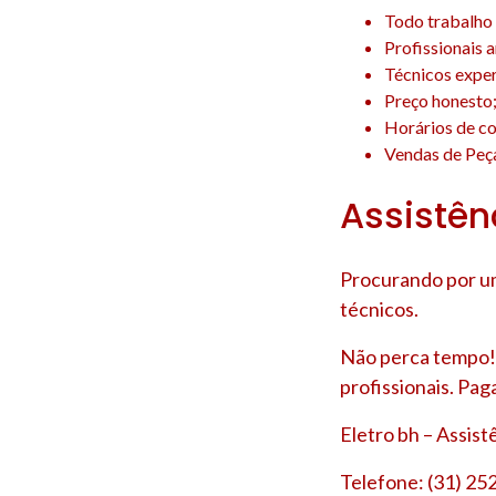
Todo trabalho 
Profissionais 
Técnicos experi
Preço honesto
Horários de co
Vendas de Peça
Assistên
Procurando por um
técnicos.
Não perca tempo! 
profissionais. Pag
Eletro bh – Assis
Telefone: (31) 25