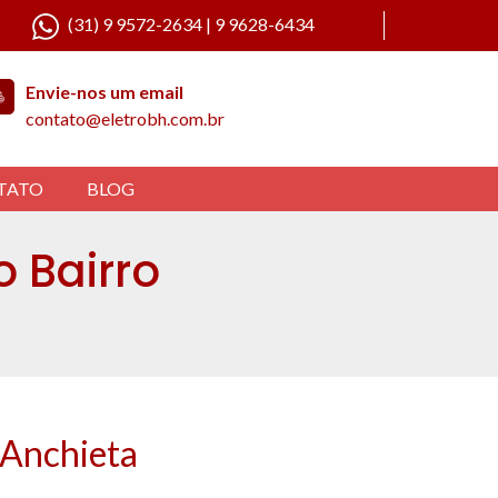
(31) 9 9572-2634 | 9 9628-6434
Envie-nos um email
contato@eletrobh.com.br
TATO
BLOG
o Bairro
 Anchieta