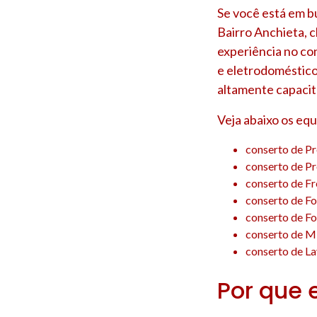
Se você está em b
Bairro Anchieta
, 
experiência no co
e eletrodoméstico
altamente capacit
Veja abaixo os eq
conserto de P
conserto de P
conserto de F
conserto de F
conserto de F
conserto de M
conserto de La
Por que 