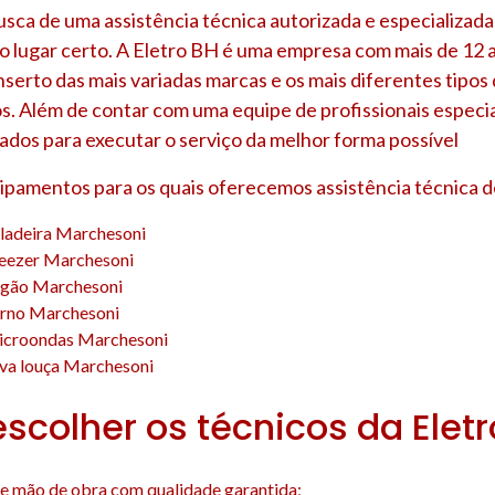
usca de uma assistência técnica autorizada e especializad
ao lugar certo. A Eletro BH é uma empresa com mais de 12 
nserto das mais variadas marcas e os mais diferentes tipo
s. Além de contar com uma equipe de profissionais especia
ados para executar o serviço da melhor forma possível
uipamentos para os quais oferecemos assistência técnica d
eladeira Marchesoni
reezer Marchesoni
ogão Marchesoni
orno Marchesoni
icroondas Marchesoni
ava louça Marchesoni
escolher os técnicos da Elet
e mão de obra com qualidade garantida;