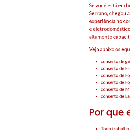
Se você está em b
Serrano
, chegou 
experiência no co
e eletrodoméstico
altamente capacit
Veja abaixo os eq
conserto de g
conserto de F
conserto de F
conserto de F
conserto de M
conserto de L
Por que 
Todo trabalho 