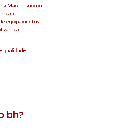
a da Marchesoni no
anos de
s de equipamentos
lizados e
e qualidade.
ro bh?