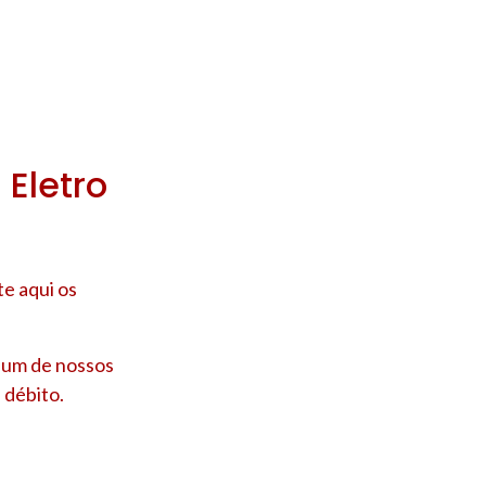
 Eletro
e aqui os
e um de nossos
 débito.