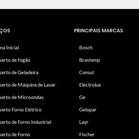
IÇOS
PRINCIPAIS MARCAS
na Inicial
Bosch
serto de fogão
Brastemp
erto de Geladeira
Consul
erto de Máquina de Lavar
Electrolux
serto de Microondas
Ge
erto Forno Elétrico
Gelopar
erto de Forno Industrial
Layr
erto de Forno
Fischer