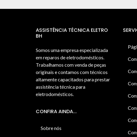
ASSISTÊNCIA TÉCNICA ELETRO
SERV
BH
Pági
Somos uma empresa especializada
em reparos de eletrodomésticos.
Con
Trabalhamos com venda de peças
Cons
originais e contamos com técnicos
altamente capacitados para prestar
Cons
assistência técnica para
eletrodomésticos.
Con
Cons
CONFIRA AINDA...
Cons
Sobre nós
Cons