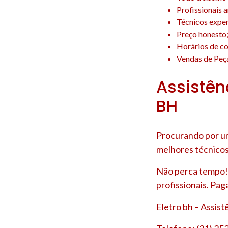
Profissionais 
Técnicos experi
Preço honesto
Horários de co
Vendas de Peça
Assistên
BH
Procurando por um
melhores técnicos
Não perca tempo! 
profissionais. Pag
Eletro bh – Assis