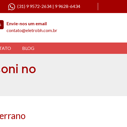
(31) 9 9572-2634 | 9 9628-6434
Envie-nos um email
contato@eletrobh.com.br
TATO
BLOG
oni no
errano