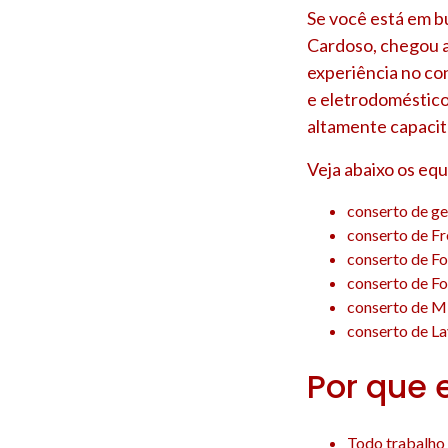
Se você está em b
Cardoso
, chegou 
experiência no co
e eletrodoméstico
altamente capacit
Veja abaixo os eq
conserto de g
conserto de F
conserto de F
conserto de F
conserto de M
conserto de L
Por que 
Todo trabalho 