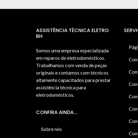
ASSISTÊNCIA TÉCNICA ELETRO
SERV
BH
Pági
Somos uma empresa especializada
em reparos de eletrodomésticos.
Con
Trabalhamos com venda de peças
Cons
originais e contamos com técnicos
altamente capacitados para prestar
Cons
assistência técnica para
eletrodomésticos.
Con
Cons
CONFIRA AINDA...
Cons
Sobre nós
Cons