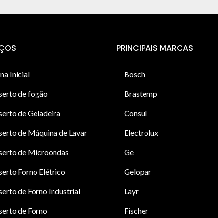
IÇOS
PRINCIPAIS MARCAS
na Inicial
Bosch
serto de fogão
Brastemp
erto de Geladeira
Consul
erto de Máquina de Lavar
Electrolux
serto de Microondas
Ge
erto Forno Elétrico
Gelopar
erto de Forno Industrial
Layr
erto de Forno
Fischer