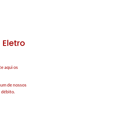
 Eletro
e aqui os
e um de nossos
 débito.