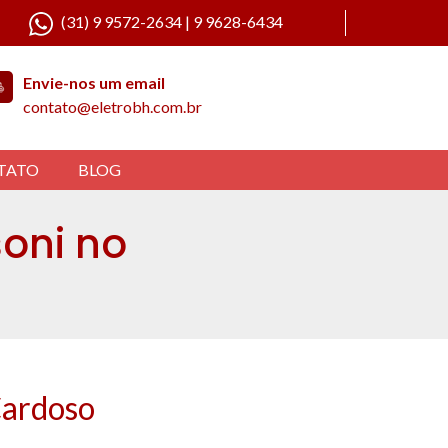
(31) 9 9572-2634 | 9 9628-6434
Envie-nos um email
contato@eletrobh.com.br
TATO
BLOG
oni no
ardoso