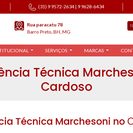
(31) 9 9572-2634 | 9 9628-6434
Rua paracatu 78
Barro Preto, BH, MG
TITUCIONAL
SERVIÇOS
MARCAS
CON
tência Técnica Marches
Cardoso
cia Técnica Marchesoni no
C