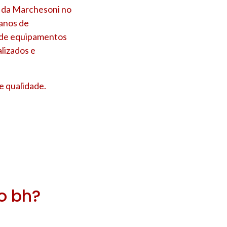
a da Marchesoni no
 anos de
s de equipamentos
lizados e
e qualidade.
ro bh?