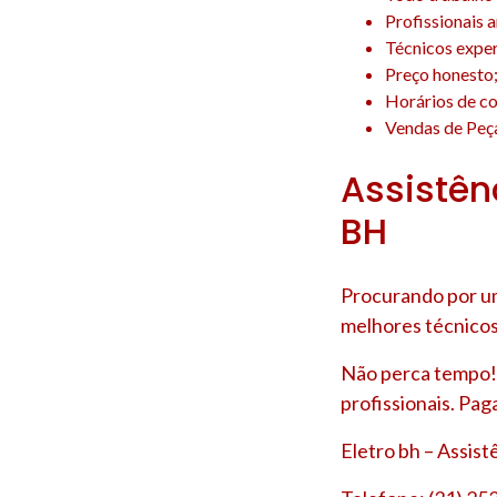
Profissionais 
Técnicos experi
Preço honesto
Horários de co
Vendas de Peça
Assistên
BH
Procurando por um
melhores técnicos
Não perca tempo! 
profissionais. Pag
Eletro bh – Assis