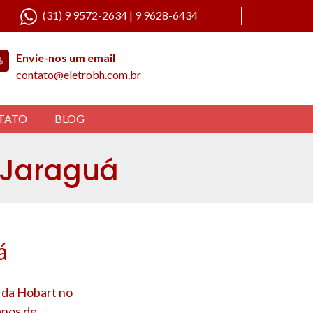
(31) 9 9572-2634 | 9 9628-6434
Envie-nos um email
contato@eletrobh.com.br
TATO
BLOG
 Jaraguá
á
a da Hobart no
anos de