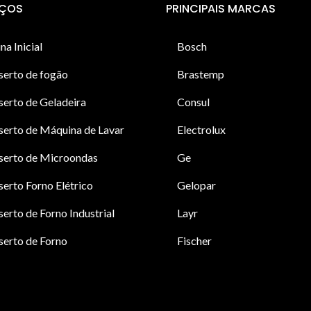
IÇOS
PRINCIPAIS MARCAS
na Inicial
Bosch
serto de fogão
Brastemp
erto de Geladeira
Consul
erto de Máquina de Lavar
Electrolux
serto de Microondas
Ge
erto Forno Elétrico
Gelopar
erto de Forno Industrial
Layr
erto de Forno
Fischer