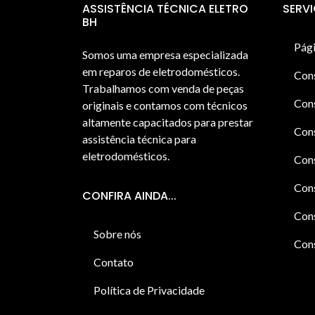
ASSISTÊNCIA TÉCNICA ELETRO
SERV
BH
Pági
Somos uma empresa especializada
em reparos de eletrodomésticos.
Con
Trabalhamos com venda de peças
Cons
originais e contamos com técnicos
altamente capacitados para prestar
Cons
assistência técnica para
eletrodomésticos.
Con
Cons
CONFIRA AINDA...
Cons
Sobre nós
Cons
Contato
Política de Privacidade