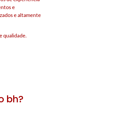
entos e
izados e altamente
e qualidade.
ro bh?