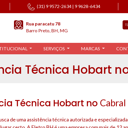
(31) 9 9572-2634 | 9 9628-6434
Rua paracatu 78
Barro Preto, BH, MG
TITUCIONAL
SERVIÇOS
MARCAS
CON
ncia Técnica Hobart n
cia Técnica Hobart no
Cabral
usca de uma assistência técnica autorizada e especializad
 lugar certo. A Eletro BH é uma empresa com mais de 12 a