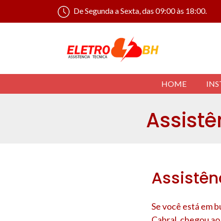
De Segunda a Sexta, das 09:00 às 18:00.
HOME
INS
Assistê
Assistên
Se você está em b
Cabral
, chegou ao