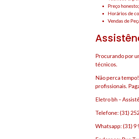
Preço honesto
Horários de co
Vendas de Peça
Assistên
Procurando por um
técnicos.
Não perca tempo! 
profissionais. Pag
Eletro bh – Assis
Telefone: (31) 25
Whatsapp: (31) 9