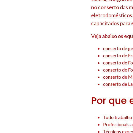
no conserto das m
eletrodomésticos.
capacitados para 
Veja abaixo os eq
conserto de g
conserto de F
conserto de F
conserto de F
conserto de M
conserto de L
Por que 
Todo trabalho 
Profissionais 
Técnicos experi