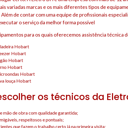
ais variadas marcas e os mais diferentes tipos de equipam
 Além de contar com uma equipe de profissionais especial
executar o serviço da melhor forma possível
uipamentos para os quais oferecemos assistência técnica d
eladeira Hobart
reezer Hobart
ogão Hobart
orno Hobart
icroondas Hobart
ava louça Hobart
escolher os técnicos da Elet
e mão de obra com qualidade garantida;
amigáveis, respeitosos e pontuais;
entes que fazem o trabalho certo já na primeira visita;