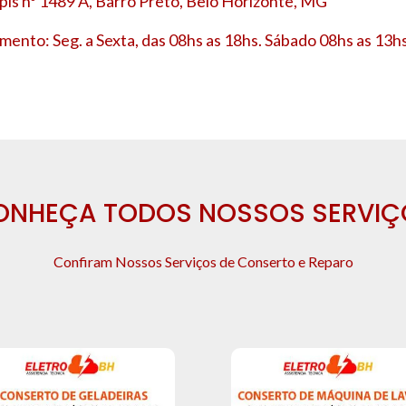
is nº 1489 A, Barro Preto, Belo Horizonte, MG
mento: Seg. a Sexta, das 08hs as 18hs. Sábado 08hs as 13hs
ONHEÇA TODOS NOSSOS SERVIÇ
Confiram Nossos Serviços de Conserto e Reparo