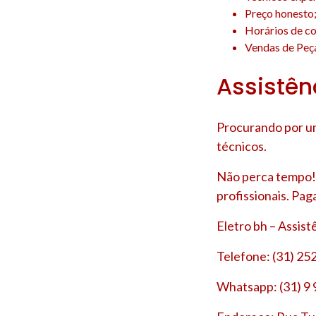
Preço honesto
Horários de co
Vendas de Peça
Assistên
Procurando por um
técnicos.
Não perca tempo! 
profissionais. Pag
Eletro bh – Assis
Telefone: (31) 25
Whatsapp: (31) 9