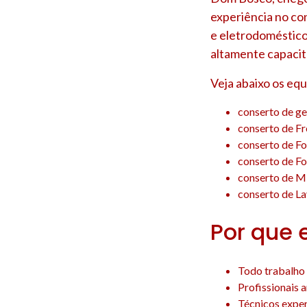
experiência no co
e eletrodoméstico
altamente capacit
Veja abaixo os eq
conserto de ge
conserto de F
conserto de F
conserto de F
conserto de M
conserto de La
Por que 
Todo trabalho 
Profissionais 
Técnicos experi