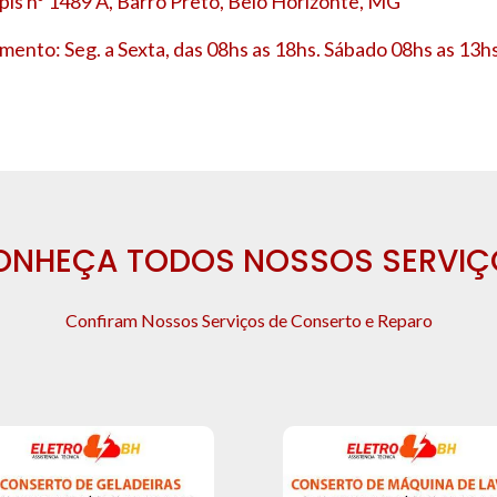
is nº 1489 A, Barro Preto, Belo Horizonte, MG
mento: Seg. a Sexta, das 08hs as 18hs. Sábado 08hs as 13hs
ONHEÇA TODOS NOSSOS SERVIÇ
Confiram Nossos Serviços de Conserto e Reparo