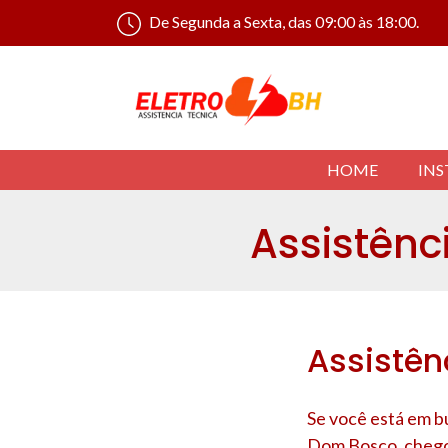
De Segunda a Sexta, das 09:00 às 18:00.
HOME
INS
Assistênc
Assistên
Se você está em b
Dom Bosco
, cheg