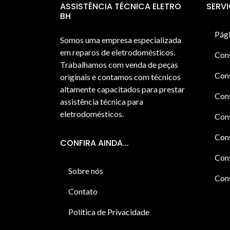
ASSISTÊNCIA TÉCNICA ELETRO
SERV
BH
Pági
Somos uma empresa especializada
em reparos de eletrodomésticos.
Con
Trabalhamos com venda de peças
Cons
originais e contamos com técnicos
altamente capacitados para prestar
Cons
assistência técnica para
eletrodomésticos.
Con
Cons
CONFIRA AINDA...
Cons
Sobre nós
Cons
Contato
Política de Privacidade