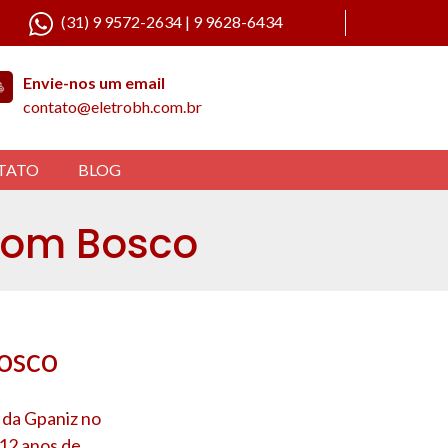
(31) 9 9572-2634 | 9 9628-6434
Envie-nos um email
contato@eletrobh.com.br
TATO
BLOG
 Dom Bosco
osco
 da Gpaniz no
 12 anos de