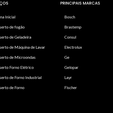
IÇOS
PRINCIPAIS MARCAS
na Inicial
Bosch
serto de fogão
Brastemp
erto de Geladeira
Consul
erto de Máquina de Lavar
Electrolux
serto de Microondas
Ge
erto Forno Elétrico
Gelopar
erto de Forno Industrial
Layr
erto de Forno
Fischer