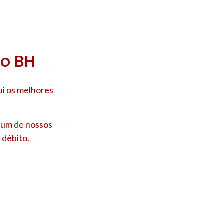
ro BH
ui os melhores
e um de nossos
 débito.