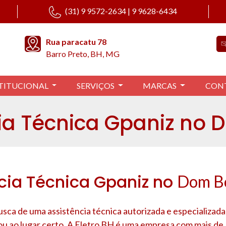
(31) 9 9572-2634 | 9 9628-6434
Rua paracatu 78
Barro Preto, BH, MG
TITUCIONAL
SERVIÇOS
MARCAS
CON
ia Técnica Gpaniz no
cia Técnica Gpaniz no
Dom B
usca de uma assistência técnica autorizada e especializada
ou ao lugar certo. A Eletro BH é uma empresa com mais de