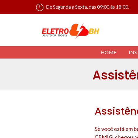
De Segunda a Sexta, das 09:00 às 18:00.
HOME
INS
Assistê
Assistên
Se você está em b
CEMIG
, chegou a