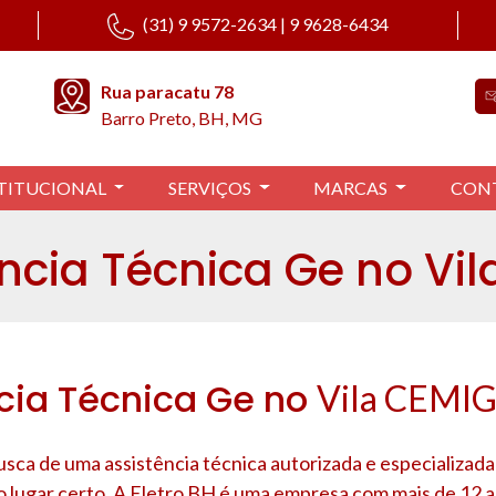
(31) 9 9572-2634 | 9 9628-6434
Rua paracatu 78
Barro Preto, BH, MG
TITUCIONAL
SERVIÇOS
MARCAS
CON
ncia Técnica Ge no Vi
cia Técnica Ge no
Vila CEMI
usca de uma assistência técnica autorizada e especializad
o lugar certo. A Eletro BH é uma empresa com mais de 12 