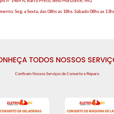
is nº 1489 A, Barro Preto, Belo Horizonte, MG
mento: Seg. a Sexta, das 08hs as 18hs. Sábado 08hs as 13hs
ONHEÇA TODOS NOSSOS SERVIÇ
Confiram Nossos Serviços de Conserto e Reparo