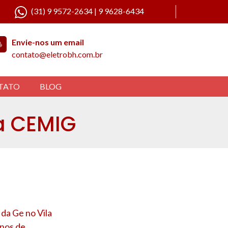
(31) 9 9572-2634 | 9 9628-6434
Envie-nos um email
contato@eletrobh.com.br
TATO
BLOG
la CEMIG
G
a da Ge no
Vila
anos de