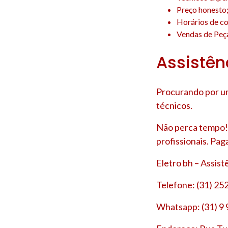
Preço honesto
Horários de co
Vendas de Peça
Assistên
Procurando por um
técnicos.
Não perca tempo! 
profissionais. Pag
Eletro bh – Assis
Telefone: (31) 25
Whatsapp: (31) 9