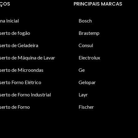
IÇOS
PRINCIPAIS MARCAS
na Inicial
Bosch
serto de fogão
Brastemp
erto de Geladeira
Consul
erto de Máquina de Lavar
Electrolux
serto de Microondas
Ge
erto Forno Elétrico
Gelopar
erto de Forno Industrial
Layr
erto de Forno
Fischer