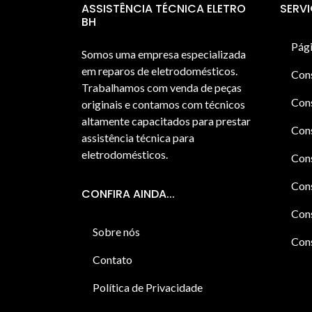
ASSISTÊNCIA TÉCNICA ELETRO
SERV
BH
Pági
Somos uma empresa especializada
em reparos de eletrodomésticos.
Con
Trabalhamos com venda de peças
Cons
originais e contamos com técnicos
altamente capacitados para prestar
Cons
assistência técnica para
eletrodomésticos.
Con
Cons
CONFIRA AINDA...
Cons
Sobre nós
Cons
Contato
Política de Privacidade