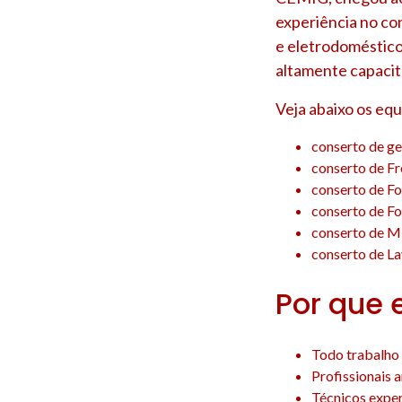
experiência no co
e eletrodoméstico
altamente capacit
Veja abaixo os eq
conserto de ge
conserto de F
conserto de F
conserto de F
conserto de M
conserto de La
Por que 
Todo trabalho 
Profissionais 
Técnicos experi