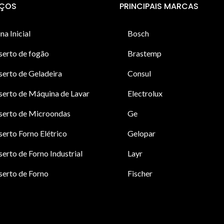
IÇOS
PRINCIPAIS MARCAS
na Inicial
Bosch
serto de fogão
Brastemp
erto de Geladeira
Consul
erto de Máquina de Lavar
Electrolux
serto de Microondas
Ge
erto Forno Elétrico
Gelopar
erto de Forno Industrial
Layr
erto de Forno
Fischer