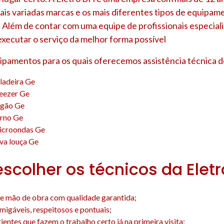
ais variadas marcas e os mais diferentes tipos de equipam
 Além de contar com uma equipe de profissionais especial
executar o serviço da melhor forma possível
uipamentos para os quais oferecemos assistência técnica d
ladeira Ge
reezer Ge
ogão Ge
orno Ge
icroondas Ge
va louça Ge
escolher os técnicos da Elet
e mão de obra com qualidade garantida;
amigáveis, respeitosos e pontuais;
entes que fazem o trabalho certo já na primeira visita;