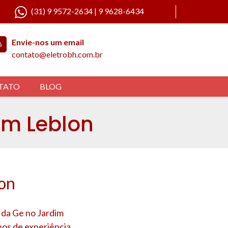
(31) 9 9572-2634 | 9 9628-6434
Envie-nos um email
contato@eletrobh.com.br
TATO
BLOG
im Leblon
lon
a da Ge no
Jardim
nos de experiência