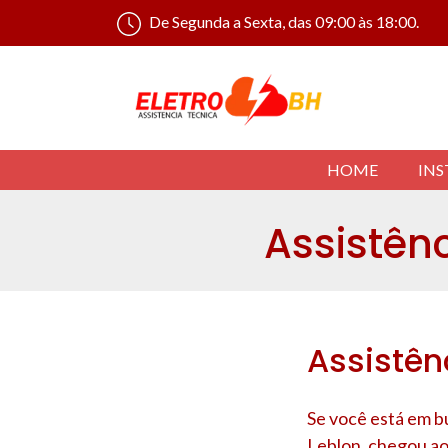
De Segunda a Sexta, das 09:00 às 18:00.
HOME
INS
Assistên
Assistên
Se você está em b
Leblon
, chegou a