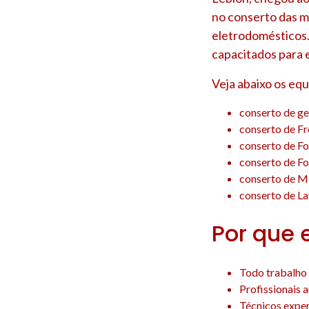
no conserto das m
eletrodomésticos.
capacitados para 
Veja abaixo os eq
conserto de ge
conserto de F
conserto de F
conserto de F
conserto de M
conserto de La
Por que 
Todo trabalho 
Profissionais 
Técnicos experi