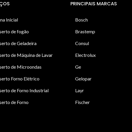
IÇOS
PRINCIPAIS MARCAS
na Inicial
Bosch
serto de fogão
Brastemp
erto de Geladeira
Consul
erto de Máquina de Lavar
Electrolux
serto de Microondas
Ge
erto Forno Elétrico
Gelopar
erto de Forno Industrial
Layr
erto de Forno
Fischer