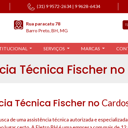
(31) 9 9572-2634 | 9 9628-6434
Rua paracatu 78
Barro Preto, BH, MG
TITUCIONAL
SERVIÇOS
MARCAS
CON
cia Técnica Fischer n
cia Técnica Fischer no
Cardo
sca de uma assistência técnica autorizada e especializada
ao lugar certo. A Eletro BH é uma empresa com mais de 12