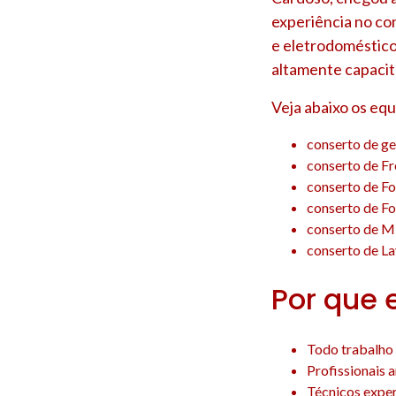
experiência no co
e eletrodoméstico
altamente capacit
Veja abaixo os eq
conserto de ge
conserto de Fr
conserto de Fo
conserto de Fo
conserto de M
conserto de La
Por que 
Todo trabalho 
Profissionais 
Técnicos experi