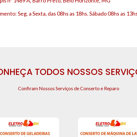
is nº 1489 A, Barro Preto, Belo Horizonte, MG
mento: Seg. a Sexta, das 08hs as 18hs. Sábado 08hs as 13hs
ONHEÇA TODOS NOSSOS SERVIÇ
Confiram Nossos Serviços de Conserto e Reparo