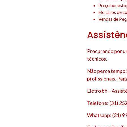
Preço honesto
Horários de co
Vendas de Peça
Assistên
Procurando por um
técnicos.
Não perca tempo! 
profissionais. Pag
Eletro bh – Assis
Telefone: (31) 25
Whatsapp: (31) 9