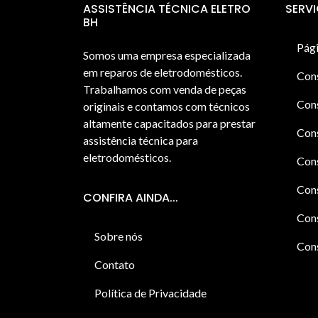
ASSISTÊNCIA TÉCNICA ELETRO
SERV
BH
Pági
Somos uma empresa especializada
em reparos de eletrodomésticos.
Con
Trabalhamos com venda de peças
Cons
originais e contamos com técnicos
altamente capacitados para prestar
Cons
assistência técnica para
eletrodomésticos.
Con
Cons
CONFIRA AINDA...
Cons
Sobre nós
Cons
Contato
Política de Privacidade