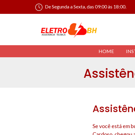
De Segunda a Sexta, das 09:00 às 18:00.
HOME
INS
Assistên
Assistên
Se você está em bu
Cardoso
, chegou 