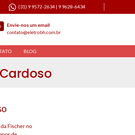
(31) 9 9572-2634 | 9 9628-6434
Envie-nos um email
contato@eletrobh.com.br
TATO
BLOG
o Cardoso
so
 da Fischer no
 anos de