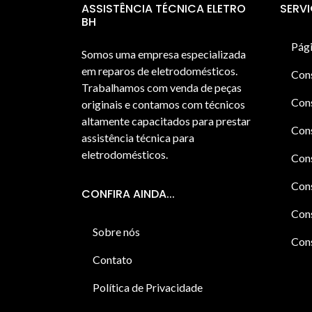
ASSISTÊNCIA TÉCNICA ELETRO
SERV
BH
Pági
Somos uma empresa especializada
em reparos de eletrodomésticos.
Con
Trabalhamos com venda de peças
Cons
originais e contamos com técnicos
altamente capacitados para prestar
Cons
assistência técnica para
eletrodomésticos.
Con
Cons
CONFIRA AINDA...
Cons
Sobre nós
Cons
Contato
Política de Privacidade