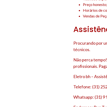
Preço honesto
Horários de co
Vendas de Peça
Assistên
Procurando por um
técnicos.
Não perca tempo! 
profissionais. Pag
Eletro bh – Assis
Telefone: (31) 25
Whatsapp: (31) 9