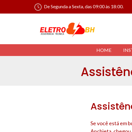
De Segunda a Sexta, das 09:00 às 18:00.
HOME
INS
Assistên
Assistên
Se você está em bu
Anchieta
, chegou