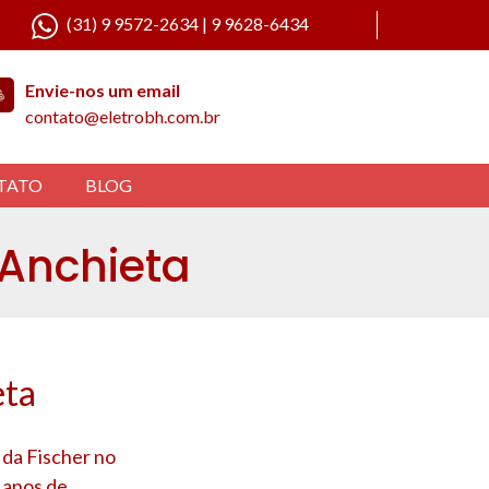
(31) 9 9572-2634 | 9 9628-6434
Envie-nos um email
contato@eletrobh.com.br
TATO
BLOG
 Anchieta
eta
 da Fischer no
 anos de