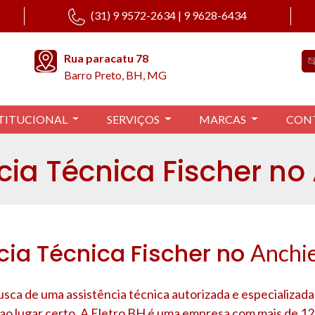
(31) 9 9572-2634 | 9 9628-6434
Rua paracatu 78
Barro Preto, BH, MG
TITUCIONAL
SERVIÇOS
MARCAS
CON
cia Técnica Fischer no
cia Técnica Fischer no
Anchi
sca de uma assistência técnica autorizada e especializada
 ao lugar certo. A Eletro BH é uma empresa com mais de 12