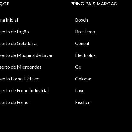
IÇOS
PRINCIPAIS MARCAS
na Inicial
Bosch
serto de fogão
Brastemp
erto de Geladeira
Consul
erto de Máquina de Lavar
Electrolux
serto de Microondas
Ge
erto Forno Elétrico
Gelopar
erto de Forno Industrial
Layr
erto de Forno
Fischer