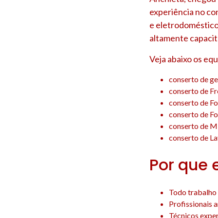
experiência no co
e eletrodoméstico
altamente capacit
Veja abaixo os eq
conserto de ge
conserto de Fr
conserto de Fo
conserto de Fo
conserto de M
conserto de La
Por que 
Todo trabalho 
Profissionais 
Técnicos experi