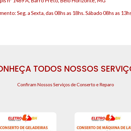
is nº 1489 A, Barro Preto, Belo Horizonte, MG
mento: Seg. a Sexta, das 08hs as 18hs. Sábado 08hs as 13hs
ONHEÇA TODOS NOSSOS SERVIÇ
Confiram Nossos Serviços de Conserto e Reparo