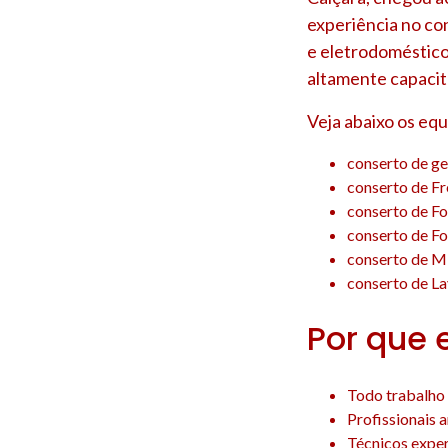
experiência no co
e eletrodoméstico
altamente capacit
Veja abaixo os eq
conserto de gel
conserto de Fr
conserto de Fo
conserto de Fo
conserto de Mi
conserto de Lav
Por que 
Todo trabalho 
Profissionais 
Técnicos experi