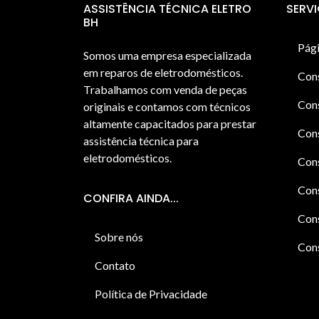
ASSISTÊNCIA TÉCNICA ELETRO
SERV
BH
Pági
Somos uma empresa especializada
em reparos de eletrodomésticos.
Con
Trabalhamos com venda de peças
Cons
originais e contamos com técnicos
altamente capacitados para prestar
Cons
assistência técnica para
eletrodomésticos.
Con
Cons
CONFIRA AINDA...
Cons
Sobre nós
Cons
Contato
Política de Privacidade