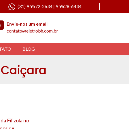
(31) 9 9572-2634 | 9 9628-6434
Envie-nos um email
contato@eletrobh.com.br
TATO
BLOG
o Caiçara
a
da Filizola no
anos de