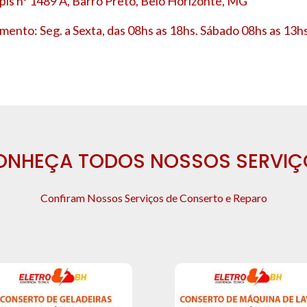
is nº 1489 A, Barro Preto, Belo Horizonte, MG
mento: Seg. a Sexta, das 08hs as 18hs. Sábado 08hs as 13hs
ONHEÇA TODOS NOSSOS SERVIÇ
Confiram Nossos Serviços de Conserto e Reparo