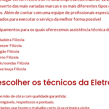
nserto das mais variadas marcas e os mais diferentes tipo
s. Além de contar com uma equipe de profissionais especia
ados para executar o serviço da melhor forma possível
uipamentos para os quais oferecemos assistência técnica d
adeira Filizola
eezer Filizola
gão Filizola
rno Filizola
croondas Filizola
a louça Filizola
escolher os técnicos da Elet
e mão de obra com qualidade garantida;
amigáveis, respeitosos e pontuais;
entes que fazem o trabalho certo já na primeira visita;