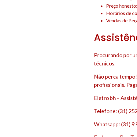
Preço honesto
Horários de co
Vendas de Peça
Assistênc
Procurando por um
técnicos.
Não perca tempo! 
profissionais. Pag
Eletro bh – Assis
Telefone: (31) 25
Whatsapp: (31) 9