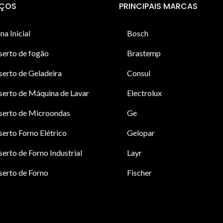
IÇOS
PRINCIPAIS MARCAS
na Inicial
Bosch
serto de fogão
Brastemp
erto de Geladeira
Consul
erto de Máquina de Lavar
Electrolux
serto de Microondas
Ge
erto Forno Elétrico
Gelopar
erto de Forno Industrial
Layr
erto de Forno
Fischer