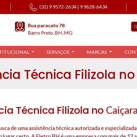
(31) 9 9572-2634 | 9 9628-6434
Rua paracatu 78
Barro Preto, BH, MG
TITUCIONAL
SERVIÇOS
MARCAS
CON
cia Técnica Filizola n
cia Técnica Filizola no
Caiçar
sca de uma assistência técnica autorizada e especializada 
o lugar certo. A Eletro BH é uma empresa com mais de 12 