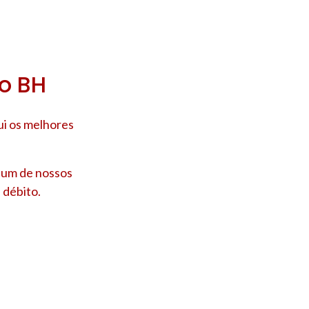
ro BH
ui os melhores
e um de nossos
 débito.