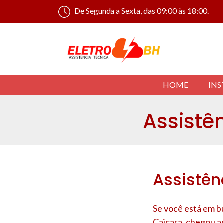
De Segunda a Sexta, das 09:00 às 18:00.
HOME
INS
Assistên
Assistên
Se você está em bu
Caiçara
, chegou a