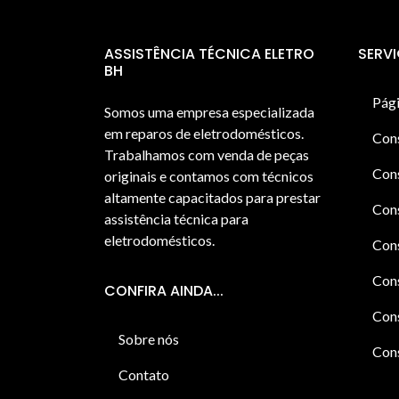
ASSISTÊNCIA TÉCNICA ELETRO
SERV
BH
Pági
Somos uma empresa especializada
em reparos de eletrodomésticos.
Con
Trabalhamos com venda de peças
Cons
originais e contamos com técnicos
altamente capacitados para prestar
Cons
assistência técnica para
eletrodomésticos.
Con
Cons
CONFIRA AINDA...
Cons
Sobre nós
Cons
Contato