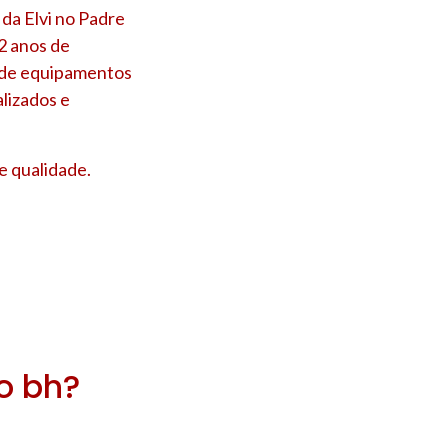
 da Elvi no
Padre
2 anos de
s de equipamentos
lizados e
e qualidade.
ro bh?