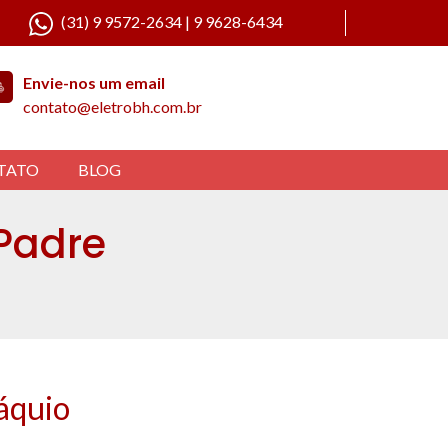
(31) 9 9572-2634 | 9 9628-6434
Envie-nos um email
contato@eletrobh.com.br
TATO
BLOG
 Padre
áquio