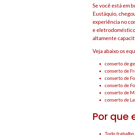
Se você está em bu
Eustáquio
, chego
experiência no co
e eletrodoméstico
altamente capacit
Veja abaixo os eq
conserto de ge
conserto de Fr
conserto de Fo
conserto de Fo
conserto de M
conserto de La
Por que 
Todo trabalho 