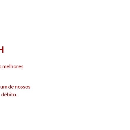
H
os melhores
e um de nossos
 débito.