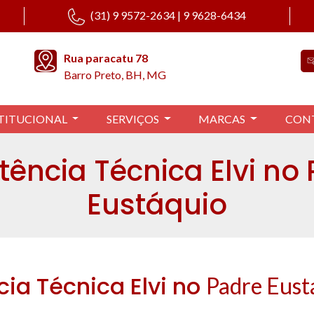
(31) 9 9572-2634 | 9 9628-6434
Rua paracatu 78
Barro Preto, BH, MG
TITUCIONAL
SERVIÇOS
MARCAS
CON
tência Técnica Elvi no
Eustáquio
cia Técnica Elvi no
Padre Eust