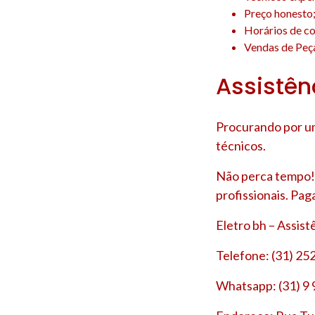
Preço honesto
Horários de co
Vendas de Peça
Assistên
Procurando por um
técnicos.
Não perca tempo! 
profissionais. Pag
Eletro bh – Assis
Telefone: (31) 25
Whatsapp: (31) 9