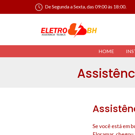
De Segunda a Sexta, das 09:00 às 18:00.
HOME
INS
Assistênc
Assistên
Se você está em b
Floramar
, chegou