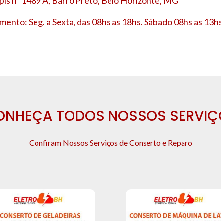
is nº 1489 A, Barro Preto, Belo Horizonte, MG
mento: Seg. a Sexta, das 08hs as 18hs. Sábado 08hs as 13hs
ONHEÇA TODOS NOSSOS SERVIÇ
Confiram Nossos Serviços de Conserto e Reparo