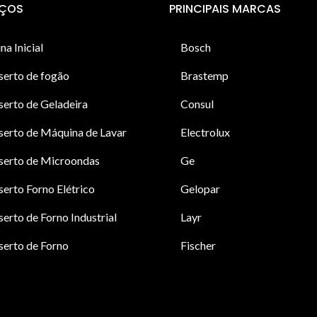
IÇOS
PRINCIPAIS MARCAS
na Inicial
Bosch
serto de fogão
Brastemp
erto de Geladeira
Consul
erto de Máquina de Lavar
Electrolux
serto de Microondas
Ge
erto Forno Elétrico
Gelopar
erto de Forno Industrial
Layr
erto de Forno
Fischer