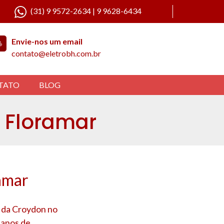
(31) 9 9572-2634 | 9 9628-6434
Envie-nos um email
contato@eletrobh.com.br
TATO
BLOG
o Floramar
amar
a da Croydon no
 anos de