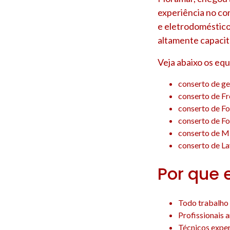
experiência no co
e eletrodoméstico
altamente capacit
Veja abaixo os eq
conserto de g
conserto de F
conserto de F
conserto de F
conserto de M
conserto de L
Por que 
Todo trabalho 
Profissionais 
Técnicos experi