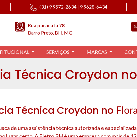
(31) 9 9572-2634 | 9 9628-6434
Rua paracatu 78
Barro Preto, BH, MG
TITUCIONAL
SERVIÇOS
MARCAS
CON
ia Técnica Croydon n
cia Técnica Croydon no
Flor
usca de uma assistência técnica autorizada e especializad
 ao lugar certo. A Eletro BH é uma empresa com mais de 12