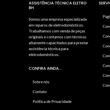
ASSISTÊNCIA TÉCNICA ELETRO
SERV
BH
Pági
Somos uma empresa especializada
em reparos de eletrodomésticos.
Con
Trabalhamos com venda de peças
Cons
originais e contamos com técnicos
altamente capacitados para prestar
Cons
assistência técnica para
eletrodomésticos.
Con
Cons
CONFIRA AINDA...
Cons
Sobre nós
Cons
Contato
Política de Privacidade