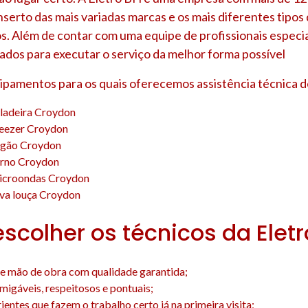
nserto das mais variadas marcas e os mais diferentes tipo
s. Além de contar com uma equipe de profissionais especia
ados para executar o serviço da melhor forma possível
uipamentos para os quais oferecemos assistência técnica d
eladeira Croydon
reezer Croydon
ogão Croydon
orno Croydon
icroondas Croydon
ava louça Croydon
escolher os técnicos da Elet
e mão de obra com qualidade garantida;
amigáveis, respeitosos e pontuais;
entes que fazem o trabalho certo já na primeira visita;