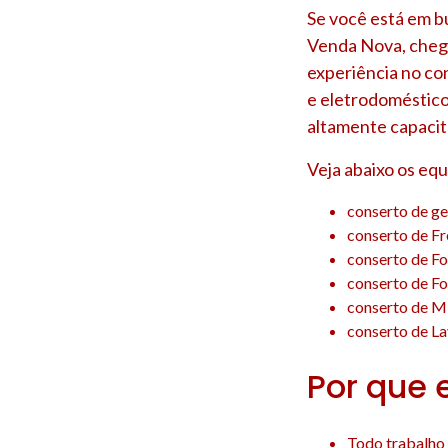
Se você está em b
Venda Nova
, che
experiência no co
e eletrodoméstico
altamente capacit
Veja abaixo os eq
conserto de ge
conserto de F
conserto de F
conserto de F
conserto de M
conserto de La
Por que 
Todo trabalho 