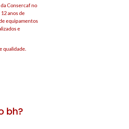
a da Consercaf no
 12 anos de
s de equipamentos
lizados e
e qualidade.
ro bh?