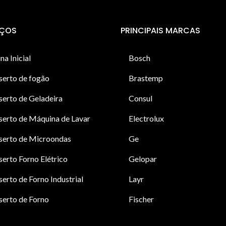
IÇOS
PRINCIPAIS MARCAS
na Inicial
Bosch
serto de fogão
Brastemp
erto de Geladeira
Consul
erto de Máquina de Lavar
Electrolux
serto de Microondas
Ge
erto Forno Elétrico
Gelopar
erto de Forno Industrial
Layr
erto de Forno
Fischer