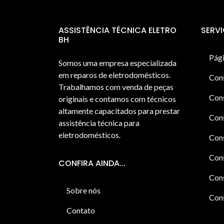
ASSISTÊNCIA TÉCNICA ELETRO
SERV
BH
Pági
Somos uma empresa especializada
em reparos de eletrodomésticos.
Con
Trabalhamos com venda de peças
Cons
originais e contamos com técnicos
altamente capacitados para prestar
Cons
assistência técnica para
eletrodomésticos.
Con
Cons
CONFIRA AINDA...
Cons
Sobre nós
Cons
Contato