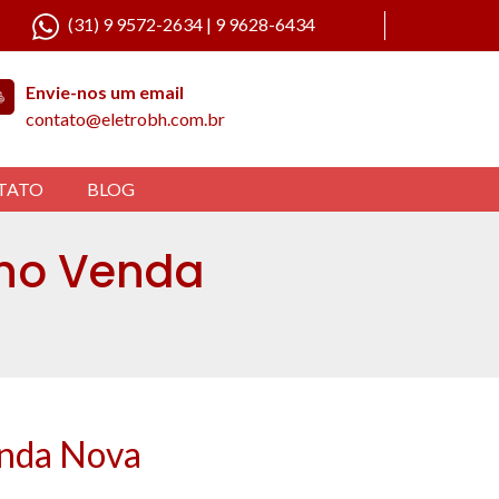
(31) 9 9572-2634 | 9 9628-6434
Envie-nos um email
contato@eletrobh.com.br
TATO
BLOG
 no Venda
nda Nova