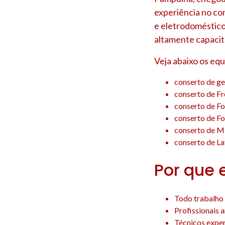
experiência no co
e eletrodoméstico
altamente capacit
Veja abaixo os eq
conserto de ge
conserto de F
conserto de F
conserto de F
conserto de M
conserto de La
Por que 
Todo trabalho 
Profissionais 
Técnicos experi