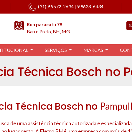
(31) 9 9572-2634 | 9 9628-6434
Rua paracatu 78
Barro Preto, BH, MG
TITUCIONAL
SERVIÇOS
MARCAS
CON
cia Técnica Bosch no
cia Técnica Bosch no
Pampul
usca de uma assistência técnica autorizada e especializad
 ao lugar certo. A Eletro BH é uma empresa com mais de 1