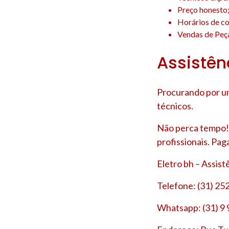
Preço honesto
Horários de co
Vendas de Peça
Assistên
Procurando por um
técnicos.
Não perca tempo! 
profissionais. Pag
Eletro bh – Assis
Telefone: (31) 25
Whatsapp: (31) 9