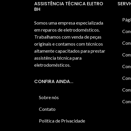
ASSISTÊNCIA TÉCNICA ELETRO
SERV
BH
Pági
Somos uma empresa especializada
em reparos de eletrodomésticos.
Con
Trabalhamos com venda de peças
Cons
originais e contamos com técnicos
altamente capacitados para prestar
Cons
assistência técnica para
eletrodomésticos.
Con
Cons
CONFIRA AINDA...
Cons
Sobre nós
Cons
Contato
Política de Privacidade