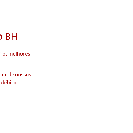
o BH
i os melhores
e um de nossos
 débito.