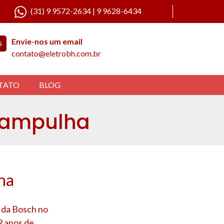
(31) 9 9572-2634 | 9 9628-6434
Envie-nos um email
contato@eletrobh.com.br
TATO
BLOG
 Pampulha
ha
a da Bosch no
2 anos de