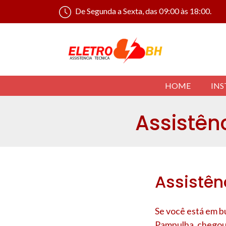
De Segunda a Sexta, das 09:00 às 18:00.
HOME
INS
Assistên
Assistên
Se você está em b
Pampulha
, chegou