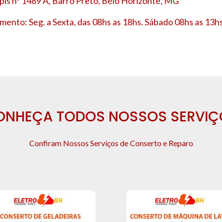
is nº 1489 A, Barro Preto, Belo Horizonte, MG
mento: Seg. a Sexta, das 08hs as 18hs. Sábado 08hs as 13hs
ONHEÇA TODOS NOSSOS SERVIÇ
Confiram Nossos Serviços de Conserto e Reparo