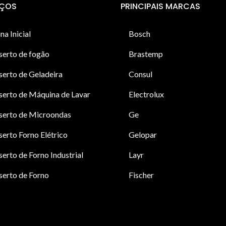
IÇOS
PRINCIPAIS MARCAS
na Inicial
Bosch
serto de fogão
Brastemp
erto de Geladeira
Consul
erto de Máquina de Lavar
Electrolux
serto de Microondas
Ge
erto Forno Elétrico
Gelopar
erto de Forno Industrial
Layr
erto de Forno
Fischer